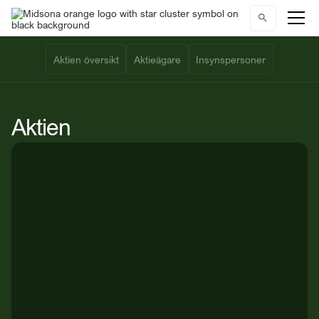
Aktien översikt
Aktieägare
Insynspersoner
Aktien