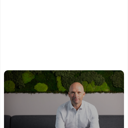
Rörelsemarginal före jämförelsestörande poster
(exkl. IAC), %
2,3
(0,5)