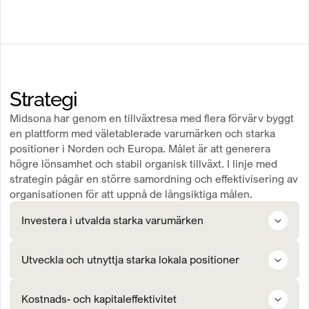
Strategi
Midsona har genom en tillväxtresa med flera förvärv byggt
en plattform med väletablerade varumärken och starka
positioner i Norden och Europa. Målet är att generera
högre lönsamhet och stabil organisk tillväxt. I linje med
strategin pågår en större samordning och effektivisering av
organisationen för att uppnå de långsiktiga målen.
Investera i utvalda starka varumärken
innebär att prioritera och investera i utvalda starka varumärken som
Utveckla och utnyttja starka lokala positioner
har potential att bli marknadsledande och därigenom skapa
förutsättningar för långsiktig lönsam tillväxt på befintliga och nya
marknader.
innebär att stärka vår närvaro på prioriterade marknader genom att
Kostnads- och kapitaleffektivitet
vinna kundernas och konsumenternas förtroende inom