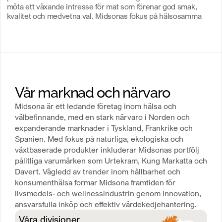
möta ett växande intresse för mat som förenar god smak,
kvalitet och medvetna val. Midsonas fokus på hälsosamma
produkter ska bidra till minskad klimatpåverkan.
Livsmedelsbranschens omställning till större ansvarstagande
är helt nödvändig för att skapa ett samhälle i behov av ökad
resiliens och resurseffektivitet.
Vår marknad och närvaro
Midsona är ett ledande företag inom hälsa och
välbefinnande, med en stark närvaro i Norden och
expanderande marknader i Tyskland, Frankrike och
Spanien. Med fokus på naturliga, ekologiska och
växtbaserade produkter inkluderar Midsonas portfölj
pålitliga varumärken som Urtekram, Kung Markatta och
Davert. Vägledd av trender inom hållbarhet och
konsumenthälsa formar Midsona framtiden för
livsmedels- och wellnessindustrin genom innovation,
ansvarsfulla inköp och effektiv värdekedjehantering.
Våra divisioner