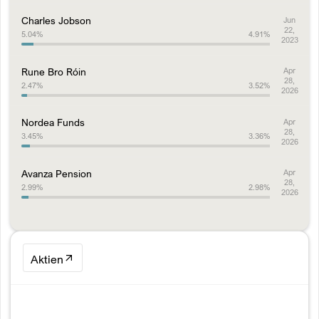
Charles Jobson
Jun
22,
5.04
%
4.91
%
2023
Rune Bro Róin
Apr
28,
2.47
%
3.52
%
2026
Nordea Funds
Apr
28,
3.45
%
3.36
%
2026
Avanza Pension
Apr
28,
2.99
%
2.98
%
2026
Aktien