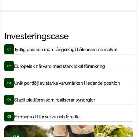
Investeringscase
Tydlig position inom långsiktigt hälsosamma matval
01
Europeisk närvaro med stark lokal förankring
02
Unik portfölj av starka varumärken i ledande position
03
Stabil plattform som realiserar synergier
04
Förmåga att förvärva och förädla
05