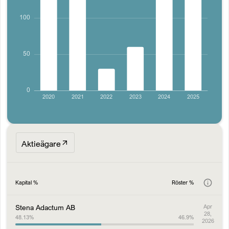
Aktieägare
Kapital %
Röster %
Stena Adactum AB
Apr
28,
48.13
%
46.9
%
2026