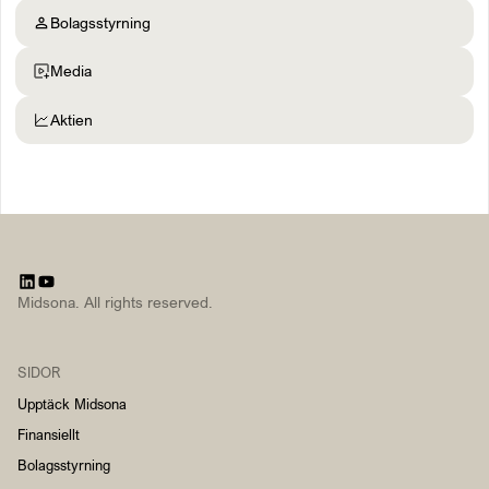
Bolagsstyrning
Media
Aktien
Midsona. All rights reserved.
SIDOR
Upptäck Midsona
Finansiellt
Bolagsstyrning