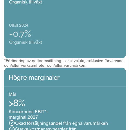
Organisk tillväxt
Utfall 2024
-0,7%
Organisk tillväxt
*Förändring av nettoomsättning i lokal valuta, exklusive förvärvade
och/eller verksamheter och/eller varumärken.
Högre marginaler
Mål
>8%
Koncernens EBIT*-
marginal 2027
Ökad försäljningsandel från egna varumärken
Starka kostnadssynergier från