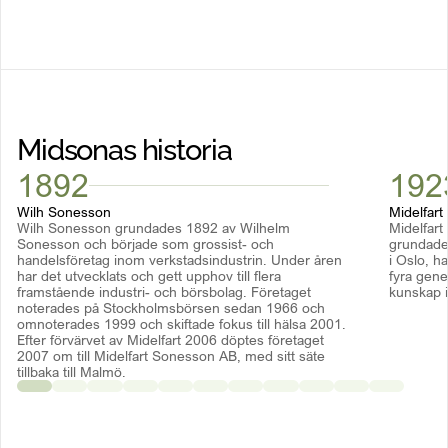
Midsonas historia
1892
192
Wilh Sonesson
Midelfart
Wilh Sonesson grundades 1892 av Wilhelm
Midelfart
Sonesson och började som grossist- och
grundades
handelsföretag inom verkstadsindustrin. Under åren
i Oslo, ha
har det utvecklats och gett upphov till flera
fyra gene
framstående industri- och börsbolag. Företaget
kunskap i
noterades på Stockholmsbörsen sedan 1966 och
omnoterades 1999 och skiftade fokus till hälsa 2001.
Efter förvärvet av Midelfart 2006 döptes företaget
2007 om till Midelfart Sonesson AB, med sitt säte
tillbaka till Malmö.