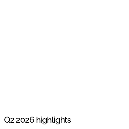
Delårsrapport Q3 2026
2026-10-22
Lägg till i kalendern
Midsona halvårsrapport
januari-juni 2026
17/07/2026, 08:00:00
Q2 2026 highlights