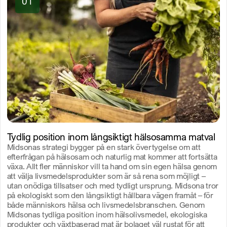
01
Tydlig position inom långsiktigt hälsosamma matval
Midsonas strategi bygger på en stark övertygelse om att
efterfrågan på hälsosam och naturlig mat kommer att fortsätta
växa. Allt fler människor vill ta hand om sin egen hälsa genom
att välja livsmedelsprodukter som är så rena som möjligt –
utan onödiga tillsatser och med tydligt ursprung. Midsona tror
på ekologiskt som den långsiktigt hållbara vägen framåt – för
både människors hälsa och livsmedelsbranschen. Genom
Midsonas tydliga position inom hälsolivsmedel, ekologiska
produkter och växtbaserad mat är bolaget väl rustat för att