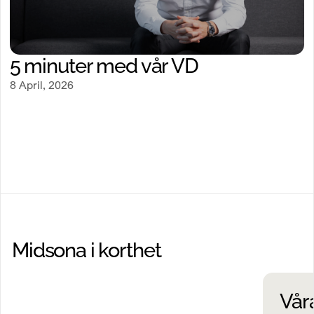
5 minuter med vår VD
Se video
8 April, 2026
Midsona i korthet
Vår